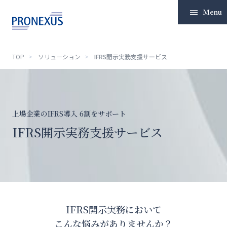
Menu
TOP
ソリューション
IFRS開示実務支援サービス
TOP
企業情報
上場企業のIFRS導入 6割をサポート
ソリューション
IFRS開示実務支援サービス
IR情報
サステナビリティ
ニュースリリース
IFRS開示実務において
採用
こんな悩みがありませんか？