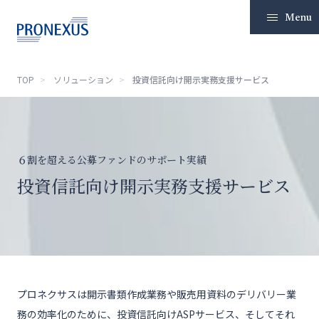
Menu
TOP
ソリューション
投資信託向け開示実務支援サービス
TOP
企業情報
６割を超える公募ファンドのサポート実績
ソリューション
投資信託向け開示実務支援サービス
IR情報
サステナビリティ
ニュースリリース
プロネクサスは開示書類作成業務や販売用資料のデリバリー業
採用
務の効率化のために、投資信託向けASPサービス、そしてそれ